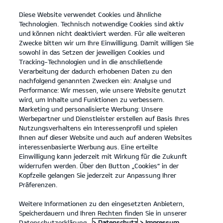
Diese Website verwendet Cookies und ähnliche
open
Technologien. Technisch notwendige Cookies sind aktiv
menu
und können nicht deaktiviert werden. Für alle weiteren
KONTAKT
Zwecke bitten wir um Ihre Einwilligung. Damit willigen Sie
sowohl in das Setzen der jeweiligen Cookies und
Tracking-Technologien und in die anschließende
PROBEFAHRT
Verarbeitung der dadurch erhobenen Daten zu den
nachfolgend genannten Zwecken ein: Analyse und
Performance: Wir messen, wie unsere Website genutzt
wird, um Inhalte und Funktionen zu verbessern.
Marketing und personalisierte Werbung: Unsere
Werbepartner und Dienstleister erstellen auf Basis Ihres
Nutzungsverhaltens ein Interessenprofil und spielen
Ihnen auf dieser Website und auch auf anderen Websites
Modelle
interessenbasierte Werbung aus. Eine erteilte
Einwilligung kann jederzeit mit Wirkung für die Zukunft
widerrufen werden. Über den Button „Cookies“ in der
Business
Kopfzeile gelangen Sie jederzeit zur Anpassung Ihrer
Präferenzen.
Angebote
Weitere Informationen zu den eingesetzten Anbietern,
Speicherdauern und Ihren Rechten finden Sie in unserer
Datenschutzerklärung.
> Datenschutz
> Impressum