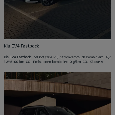
Kia EV4 Fastback
Kia EV4 Fastback
150 kW (204 PS): Stromverbrauch kombiniert 16,2
kWh/100 km. CO
-Emissionen kombiniert 0 g/km. CO
-Klasse A.
2
2