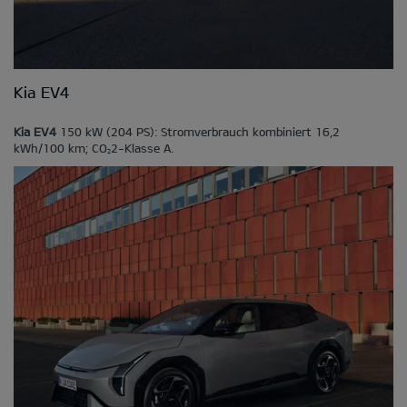
Kia EV4
Kia EV4
150 kW (204 PS): Stromverbrauch kombiniert 16,2
kWh/100 km; CO
2-Klasse A.
2