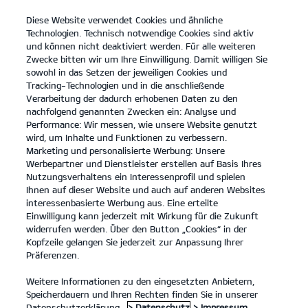
Diese Website verwendet Cookies und ähnliche
open
Technologien. Technisch notwendige Cookies sind aktiv
menu
und können nicht deaktiviert werden. Für alle weiteren
KONTAKT
Zwecke bitten wir um Ihre Einwilligung. Damit willigen Sie
sowohl in das Setzen der jeweiligen Cookies und
Tracking-Technologien und in die anschließende
FULL SERVICE LEASING
Verarbeitung der dadurch erhobenen Daten zu den
nachfolgend genannten Zwecken ein: Analyse und
Performance: Wir messen, wie unsere Website genutzt
FULL SERVICE LEASING
wird, um Inhalte und Funktionen zu verbessern.
Marketing und personalisierte Werbung: Unsere
Werbepartner und Dienstleister erstellen auf Basis Ihres
Nutzungsverhaltens ein Interessenprofil und spielen
Ihnen auf dieser Website und auch auf anderen Websites
interessenbasierte Werbung aus. Eine erteilte
Einwilligung kann jederzeit mit Wirkung für die Zukunft
widerrufen werden. Über den Button „Cookies“ in der
Kopfzeile gelangen Sie jederzeit zur Anpassung Ihrer
Präferenzen.
Weitere Informationen zu den eingesetzten Anbietern,
Speicherdauern und Ihren Rechten finden Sie in unserer
Datenschutzerklärung.
> Datenschutz
> Impressum