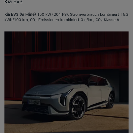
Kia EV3
Kia EV3 (GT-line)
150 kW (204 PS): Stromverbrauch kombiniert 16,2
kWh/100 km; CO
-Emissionen kombiniert 0 g/km; CO
-Klasse A.
2
2