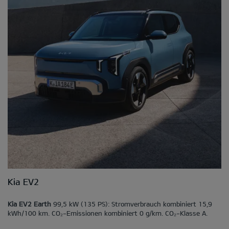
Kia EV2
Kia EV2 Earth
99,5 kW (135 PS): Stromverbrauch kombiniert 15,9
kWh/100 km. CO₂-Emissionen kombiniert 0 g/km. CO₂-Klasse A.