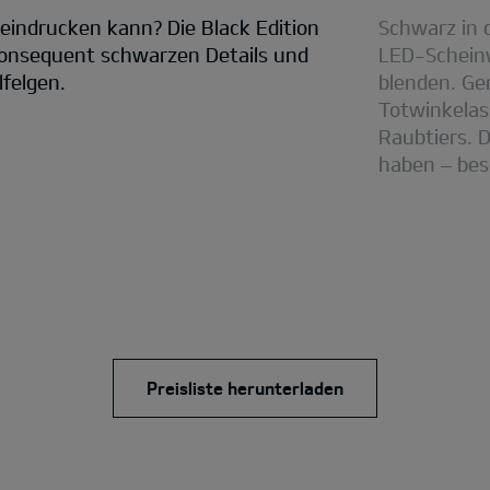
indrucken kann? Die Black Edition
Schwarz in d
konsequent schwarzen Details und
LED-Scheinw
felgen.
blenden. Ge
Totwinkelas
Raubtiers. 
haben – bes
Preisliste herunterladen