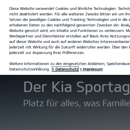
Diese Website verwendet Cookies und ähnliche Technologien. Techni
open
nicht deaktiviert werden. Für alle weiteren Zwecke bitten wir um Ihr
menu
Setzen der jeweiligen Cookies und Tracking-Technologien und in die
erhobenen Daten zu den nachfolgend genannten Zwecken ein: Analy
Website genutzt wird, um Inhalte und Funktionen zu verbessern. Ma
Werbepartner und Dienstleister erstellen auf Basis Ihres Nutzungsve
Der Kia Sportage
Entdec
auf dieser Website und auch auf anderen Websites interessenbasiert
jederzeit mit Wirkung für die Zukunft widerrufen werden. Über den B
jederzeit zur Anpassung Ihrer Präferenzen.
MODELLE
SPORTAGE
DER 
Weitere Informationen zu den eingesetzten Anbietern, Speicherdauer
Datenschutzerklärung.
> Datenschutz
> Impressum
Der Kia Sportag
Platz für alles, was Famil