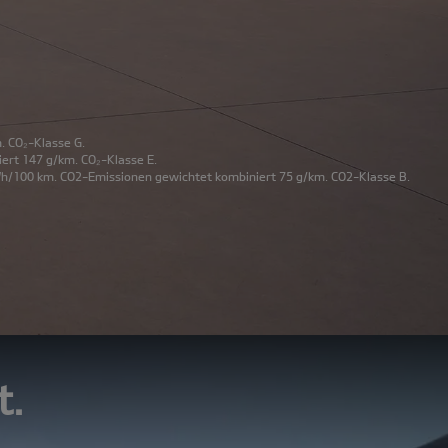
. CO₂-Klasse G.
ert 147 g/km. CO₂-Klasse E.
kWh/100 km. CO2-Emissionen gewichtet kombiniert 75 g/km. CO2-Klasse B.
t.