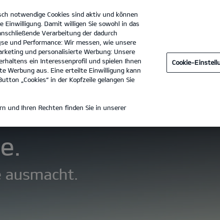
sch notwendige Cookies sind aktiv und können
e Einwilligung. Damit willigen Sie sowohl in das
 anschließende Verarbeitung der dadurch
se und Performance: Wir messen, wie unsere
Dürkop GmbH Filiale Hildesheim
Tel. :
05121 - 2040810
rketing und personalisierte Werbung: Unsere
rhaltens ein Interessenprofil und spielen Ihnen
Cookie-Einstel
ken
Technische Daten
Black Edition
Zubehör
e Werbung aus. Eine erteilte Einwilligung kann
utton „Cookies“ in der Kopfzeile gelangen Sie
KIA SPORTAGE
n und Ihren Rechten finden Sie in unserer
e.
ie ausmacht.