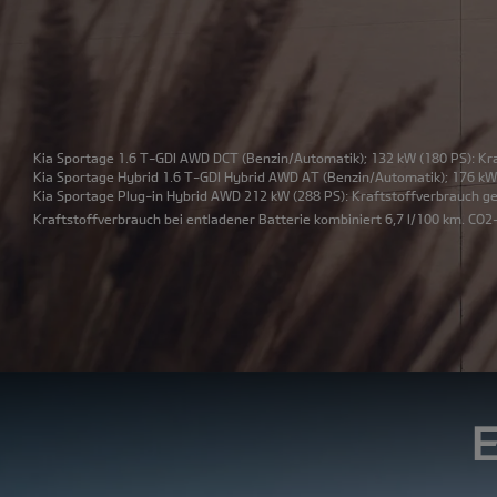
Kia Sportage 1.6 T-GDI AWD DCT
(Benzin/Automatik); 132 kW (180 PS): Kr
Kia Sportage Hybrid 1.6 T-GDI Hybrid AWD AT
(Benzin/Automatik); 176 kW 
Kia Sportage Plug-in Hybrid AWD 212 kW
(288 PS): Kraftstoffverbrauch g
Kraftstoffverbrauch bei entladener Batterie kombiniert 6,7 l/100 km. CO2-
E