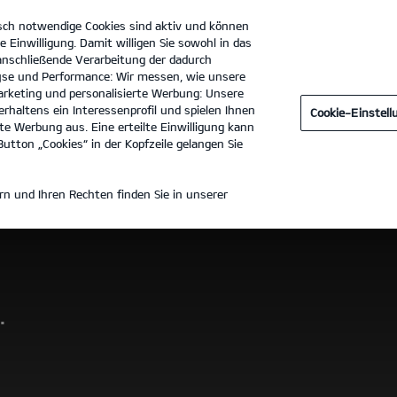
sch notwendige Cookies sind aktiv und können
e Einwilligung. Damit willigen Sie sowohl in das
 anschließende Verarbeitung der dadurch
se und Performance: Wir messen, wie unsere
Dürkop GmbH Filiale Hildesheim
Tel. :
05121 - 2040810
rketing und personalisierte Werbung: Unsere
rhaltens ein Interessenprofil und spielen Ihnen
Cookie-Einstel
Technische Daten
Preisliste herunterladen
e Werbung aus. Eine erteilte Einwilligung kann
utton „Cookies“ in der Kopfzeile gelangen Sie
n und Ihren Rechten finden Sie in unserer
.