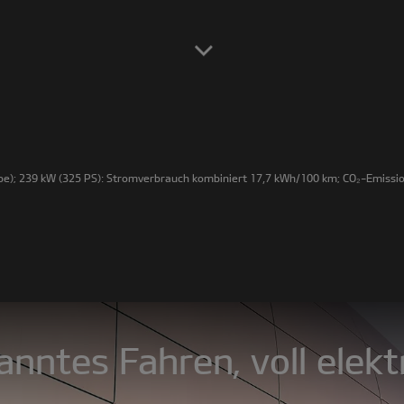
e); 239 kW (325 PS): Stromverbrauch kombiniert 17,7 kWh/100 km; CO₂-Emission
nntes Fahren, voll elektr