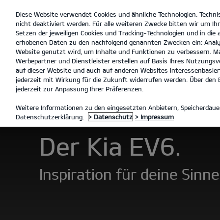
Diese Website verwendet Cookies und ähnliche Technologien. Techni
open
nicht deaktiviert werden. Für alle weiteren Zwecke bitten wir um Ihr
menu
Setzen der jeweiligen Cookies und Tracking-Technologien und in die
erhobenen Daten zu den nachfolgend genannten Zwecken ein: Analy
Website genutzt wird, um Inhalte und Funktionen zu verbessern. Ma
Werbepartner und Dienstleister erstellen auf Basis Ihres Nutzungsve
Der EV6
Entdecken
auf dieser Website und auch auf anderen Websites interessenbasiert
jederzeit mit Wirkung für die Zukunft widerrufen werden. Über den B
jederzeit zur Anpassung Ihrer Präferenzen.
MODELLE
EV6
DER EV6
Weitere Informationen zu den eingesetzten Anbietern, Speicherdauer
Datenschutzerklärung.
> Datenschutz
> Impressum
Der Kia EV6.
Inspiration für deine Sinne