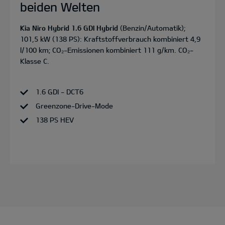
beiden Welten
Kia Niro Hybrid 1.6 GDI Hybrid
(Benzin/Automatik);
101,5 kW (138 PS): Kraftstoffverbrauch kombiniert 4,9
l/100 km; CO₂-Emissionen kombiniert 111 g/km. CO₂-
Klasse C.
1.6 GDI - DCT6
Greenzone-Drive-Mode
138 PS HEV