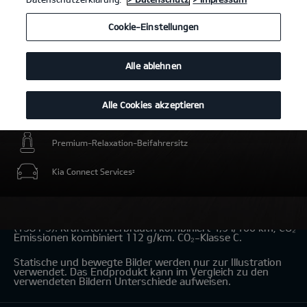
Cookie-Einstellungen
Alle ablehnen
Alle Cookies akzeptieren
Intelligente elektrische Energiereserve für Umweltzonen
Premium-Relaxation-Beifahrersitz
Kia Connect Services
2
Kia Niro Hybrid 1.6 GDI Hybrid
(Benzin/Automatik); 101,5 kW
(138 PS): Kraftstoffverbrauch kombiniert 4,9 l/100 km; CO₂-
Emissionen kombiniert 112 g/km. CO₂-Klasse C.
Statische und bewegte Bilder werden nur zur Illustration
verwendet. Das Endprodukt kann im Vergleich zu den
verwendeten Bildern Unterschiede aufweisen.