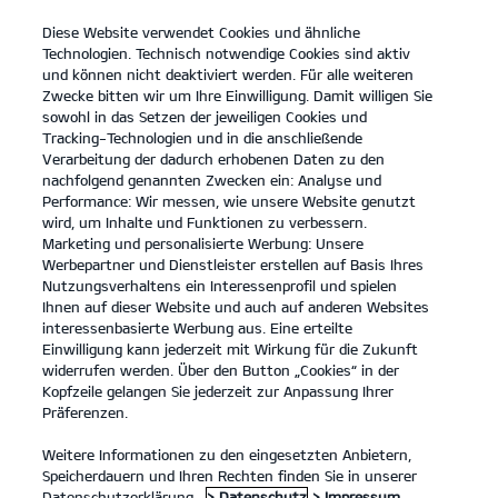
Diese Website verwendet Cookies und ähnliche
open
Technologien. Technisch notwendige Cookies sind aktiv
menu
und können nicht deaktiviert werden. Für alle weiteren
KONTAKT
Zwecke bitten wir um Ihre Einwilligung. Damit willigen Sie
sowohl in das Setzen der jeweiligen Cookies und
Tracking-Technologien und in die anschließende
Entdecken
Verarbeitung der dadurch erhobenen Daten zu den
nachfolgend genannten Zwecken ein: Analyse und
...
...
ENTDECKEN
Performance: Wir messen, wie unsere Website genutzt
wird, um Inhalte und Funktionen zu verbessern.
Marketing und personalisierte Werbung: Unsere
Der Kia Niro.
Werbepartner und Dienstleister erstellen auf Basis Ihres
Nutzungsverhaltens ein Interessenprofil und spielen
Denk einfach mal größer.
Ihnen auf dieser Website und auch auf anderen Websites
interessenbasierte Werbung aus. Eine erteilte
Einwilligung kann jederzeit mit Wirkung für die Zukunft
widerrufen werden. Über den Button „Cookies“ in der
Kopfzeile gelangen Sie jederzeit zur Anpassung Ihrer
Präferenzen.
Weitere Informationen zu den eingesetzten Anbietern,
Speicherdauern und Ihren Rechten finden Sie in unserer
Datenschutzerklärung.
> Datenschutz
> Impressum