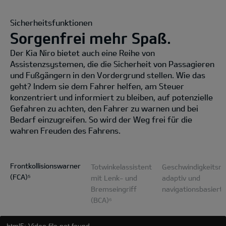
Sicherheitsfunktionen
Sorgenfrei mehr Spaß.
Der Kia Niro bietet auch eine Reihe von
Assistenzsystemen, die die Sicherheit von Passagieren
und Fußgängern in den Vordergrund stellen. Wie das
geht? Indem sie dem Fahrer helfen, am Steuer
konzentriert und informiert zu bleiben, auf potenzielle
Gefahren zu achten, den Fahrer zu warnen und bei
Bedarf einzugreifen. So wird der Weg frei für die
wahren Freuden des Fahrens.
Frontkollisionswarner
Totwinkelassistent
Geschwindigkeitsre
(FCA)⁵
mit Lenk- und
adaptiv und
Bremseingriff
navigationsbasiert
(BCA)⁶
html5: Video file not found