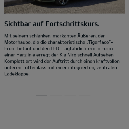
Sichtbar auf Fortschrittskurs.
M
Mit seinem schlanken, markanten Äußeren, der
D
Motorhaube, die die charakteristische „Tigerface“-
Front betont und den LED-Tagfahrlichtern in Form
Da
einer Herzlinie erregt der Kia Niro schnell Aufsehen.
s
Komplettiert wird der Auftritt durch einen kraftvollen
C
unteren Lufteinlass mit einer integrierten, zentralen
D
Ladeklappe.
Ei
A
v