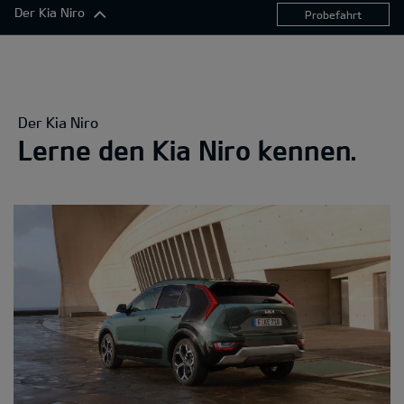
Der Kia Niro
Probefahrt
Der Kia Niro
Exterieur
Komfort
Der Kia Niro
Konnektivität
Lerne den Kia Niro kennen.
Antrieb
Sicherheitsfunktionen
360°-Darstellung
Ausstattungslinien